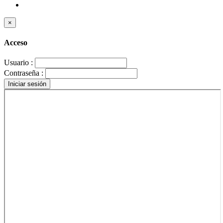
×
Acceso
Usuario :
Contraseña :
Iniciar sesión