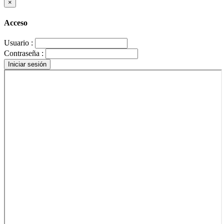
×
Acceso
Usuario :
Contraseña :
Iniciar sesión