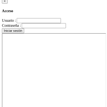
×
Acceso
Usuario :
Contraseña :
Iniciar sesión