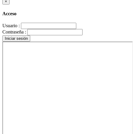
×
Acceso
Usuario :
Contraseña :
Iniciar sesión